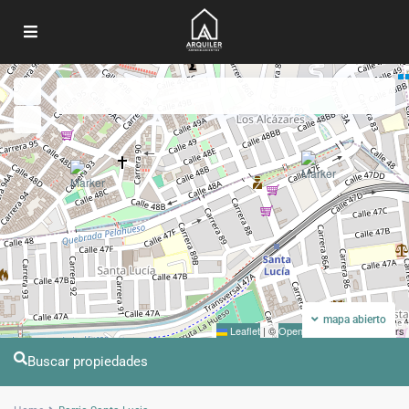
Mi ubicacion
Pantalla completa
Anterior
Próximo
mapa abierto
Leaflet
|
©
OpenStreetMap
contributors
Buscar propiedades