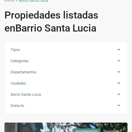
Home
Barrio Santa Lucia
Propiedades listadas
enBarrio Santa Lucia
Tipos
Categorías
Departamentos
Ciudades
Barrio Santa Lucia
Barrio
Santa
Defecto
Lucia
,
Medellín
Arrendamiento
Disponible