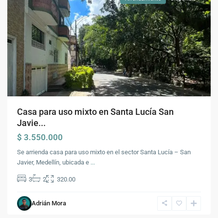
Casa para uso mixto en Santa Lucía San
Javie...
$ 3.550.000
Se arrienda casa para uso mixto en el sector Santa Lucía – San
Javier, Medellín, ubicada e
...
3
2
320.00
Barrio
Santa
Adrián Mora
Lucia
,
Medellín