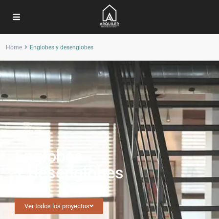
Home
Englobes y desenglobes
ARQUILER
Englobes
Y desenglobes
Ver todos los proyectos