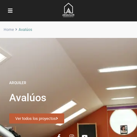
Home
Avalúos
ARQUILER
Avalúos
Ver todos los proyectos