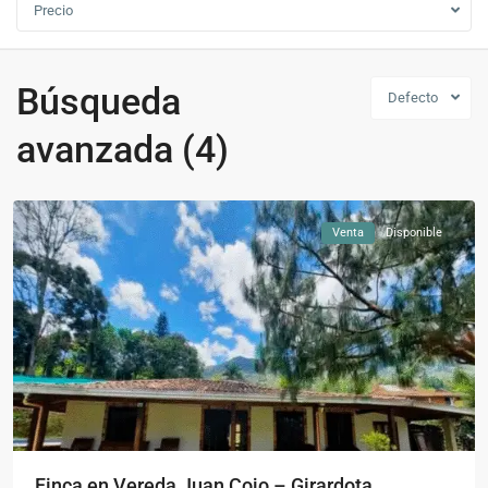
Precio
Búsqueda
Defecto
avanzada (4)
Girardota
,
Girardota
Venta
Disponible
Finca en Vereda Juan Cojo – Girardota