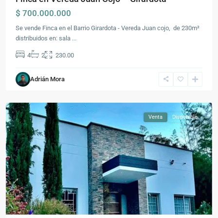
$ 700.000.000
Se vende Finca en el Barrio Girardota - Vereda Juan cojo, de 230m²
distribuidos en: sala
...
4
2
230.00
Carmen
Adrián Mora
de
Viboral
Venta
Disponible