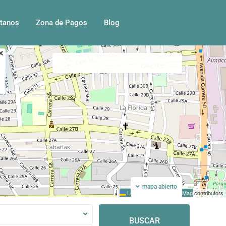
tanos
Zona de Pagos
Blog
Mi ubicacion
Pantalla completa
mapa abierto
Leaflet
|
©
OpenStreetMap
contributors
BUSCAR