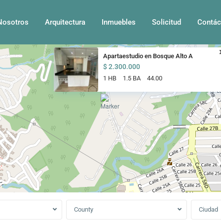
Nosotros
Arquitectura
Inmuebles
Solicitud
Contác
Apartaestudio en Bosque Alto A
$ 2.300.000
1 HB
1.5 BA
44.00
County
Ciudad