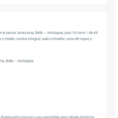
 el sector Amazonia, Bello – Antioquia, piso 16 torre 1 de 44
o y medio, cocina integral, sala/comedor, zona de ropas y
ia, Bello – Antioquia.
iluminación natural y una agradable vista desde el balcón.