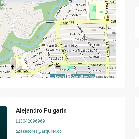
Leaflet
|
©
OpenStreetMap
contributors
Alejandro Pulgarín
3042096969
asesores@arquiler.co