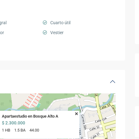
gral
Cuarto útil
or
Vestier
Apartaestudio en Bosque Alto A
$ 2.300.000
1 HB
1.5 BA
44.00