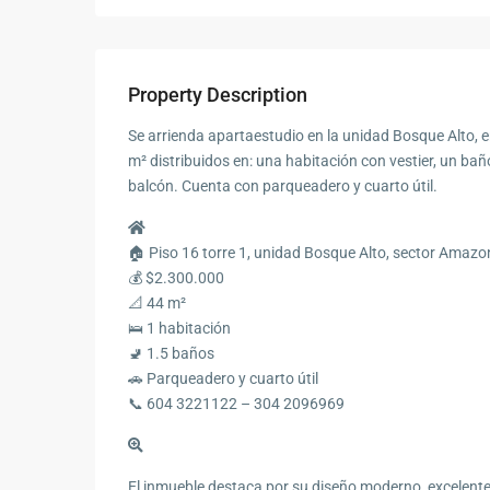
Property Description
Se arrienda apartaestudio en la unidad Bosque Alto, en
m² distribuidos en: una habitación con vestier, un bañ
balcón. Cuenta con parqueadero y cuarto útil.
🏠 Piso 16 torre 1, unidad Bosque Alto, sector Amazon
💰 $2.300.000
📐 44 m²
🛌 1 habitación
🚽 1.5 baños
🚗 Parqueadero y cuarto útil
📞 604 3221122 – 304 2096969
El inmueble destaca por su diseño moderno, excelente 