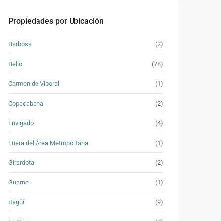
Propiedades por Ubicación
Barbosa
(2)
Bello
(78)
Carmen de Viboral
(1)
Copacabana
(2)
Envigado
(4)
Fuera del Área Metropolitana
(1)
Girardota
(2)
Guarne
(1)
Itagüí
(9)