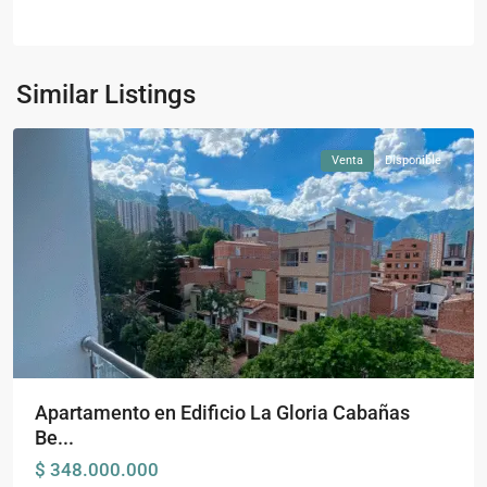
Barrio
Cabañas
,
Similar Listings
Bello
Venta
Disponible
Apartamento en Edificio La Gloria Cabañas
Be...
$ 348.000.000