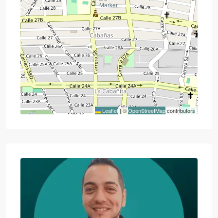
Leaflet
|
©
OpenStreetMap
contributors