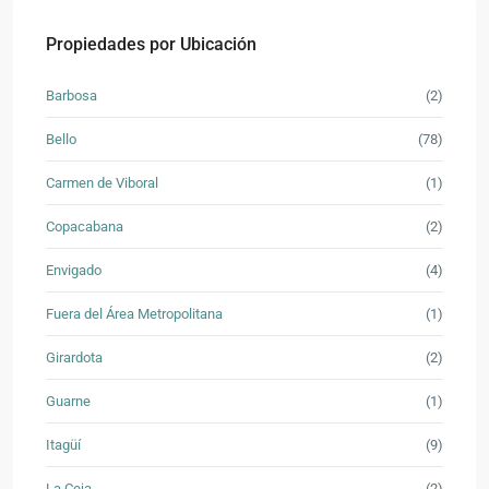
Propiedades por Ubicación
Barbosa
(2)
Bello
(78)
Carmen de Viboral
(1)
Copacabana
(2)
Envigado
(4)
Fuera del Área Metropolitana
(1)
Girardota
(2)
Guarne
(1)
Itagüí
(9)
La Ceja
(2)