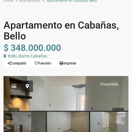
Home
Apartamento
Apartamento en Cabañas, Bello
Venta
Apartamento
Apartamento en Cabañas,
Bello
$ 348.000.000
Bello
,
Barrio Cabañas
Compartir
Favorito
Imprimir
Disponible
Previous
Previou