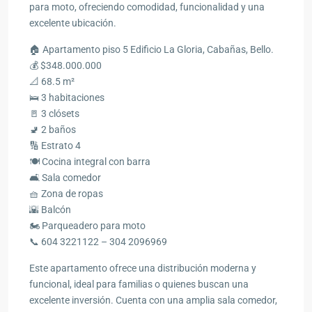
para moto, ofreciendo comodidad, funcionalidad y una
excelente ubicación.
🏠 Apartamento piso 5 Edificio La Gloria, Cabañas, Bello.
💰 $348.000.000
📐 68.5 m²
🛌 3 habitaciones
🚪 3 clósets
🚽 2 baños
🔢 Estrato 4
🍽️ Cocina integral con barra
🛋️ Sala comedor
🧺 Zona de ropas
🌇 Balcón
🏍️ Parqueadero para moto
📞 604 3221122 – 304 2096969
Este apartamento ofrece una distribución moderna y
funcional, ideal para familias o quienes buscan una
excelente inversión. Cuenta con una amplia sala comedor,