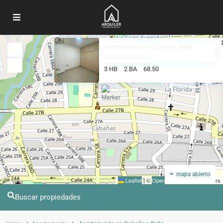
Apartamento en Cabañas, Bello
Mi ubicacion
Pantalla completa
$ 348.000.000
3 HB
2 BA
68.50
mapa abierto
Leaflet
|
©
OpenStreetMap
contributors
Buscar propiedades