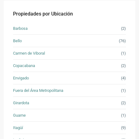
Propiedades por Ubicación
Barbosa
(2)
Bello
(76)
Carmen de Viboral
(1)
Copacabana
(2)
Envigado
(4)
Fuera del Área Metropolitana
(1)
Girardota
(2)
Guarne
(1)
Itagüí
(9)