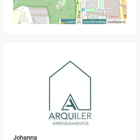
Leaflet
|
©
OpenStreetMap
contributors
Johanna