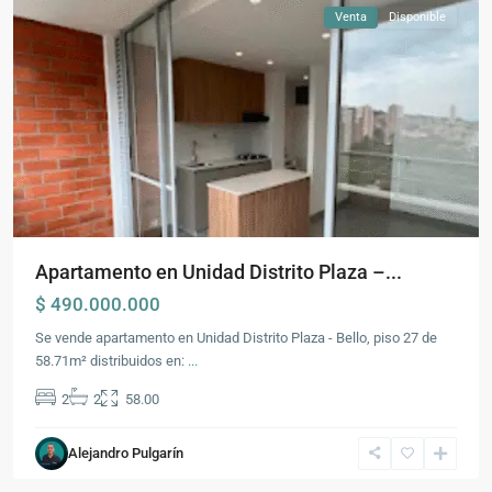
Venta
Disponible
Apartamento en Unidad Distrito Plaza –...
$ 490.000.000
Se vende apartamento en Unidad Distrito Plaza - Bello, piso 27 de
Comuna
58.71m² distribuidos en:
...
3
2
2
58.00
-
Santa
Alejandro Pulgarín
Ana
,
Bello