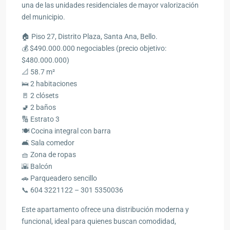
una de las unidades residenciales de mayor valorización
del municipio.
🏠 Piso 27, Distrito Plaza, Santa Ana, Bello.
💰 $490.000.000 negociables (precio objetivo:
$480.000.000)
📐 58.7 m²
🛌 2 habitaciones
🚪 2 clósets
🚽 2 baños
🔢 Estrato 3
🍽️ Cocina integral con barra
🛋️ Sala comedor
🧺 Zona de ropas
🌇 Balcón
🚗 Parqueadero sencillo
📞 604 3221122 – 301 5350036
Este apartamento ofrece una distribución moderna y
funcional, ideal para quienes buscan comodidad,