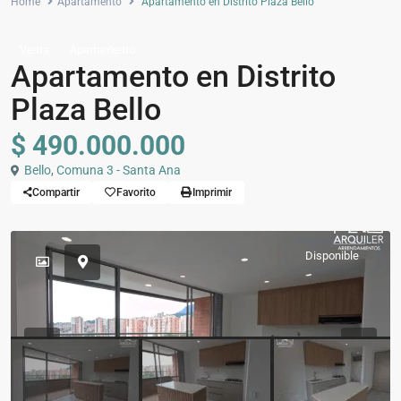
Home
Apartamento
Apartamento en Distrito Plaza Bello
Venta
Apartamento
Apartamento en Distrito
Plaza Bello
$ 490.000.000
Bello
,
Comuna 3 - Santa Ana
Compartir
Favorito
Imprimir
Disponible
Previous
Previou