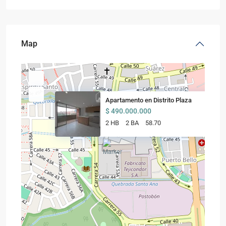
Map
Apartamento en Distrito Plaza
$ 490.000.000
2 HB
2 BA
58.70