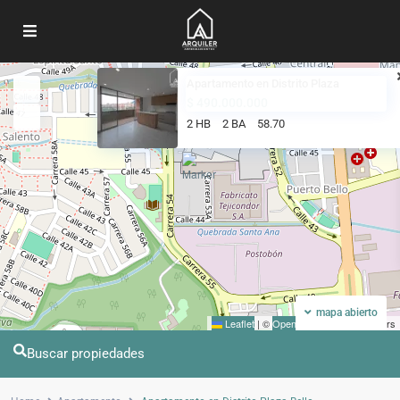
Apartamento en Distrito Plaza
Mi ubicacion
Pantalla completa
$ 490.000.000
2 HB
2 BA
58.70
mapa abierto
Leaflet
|
©
OpenStreetMap
contributors
Buscar propiedades