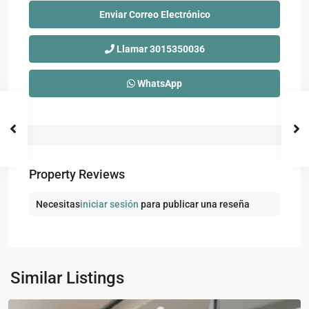
Llamar
3015350036
WhatsApp
Property Reviews
Necesitas
iniciar sesión
para publicar una reseña
Comuna
3
-
Santa
Ana
,
Similar Listings
Bello