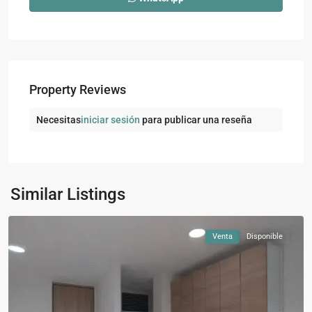
Property Reviews
Necesitas
iniciar sesión
para publicar una reseña
Ciudad
Fabricato
,
Similar Listings
Bello
Venta
Disponible