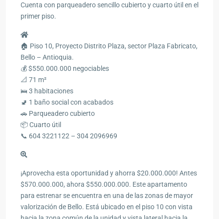
Cuenta con parqueadero sencillo cubierto y cuarto útil en el
primer piso.
🏠 Piso 10, Proyecto Distrito Plaza, sector Plaza Fabricato,
Bello – Antioquia.
💰 $550.000.000 negociables
📐 71 m²
🛌 3 habitaciones
🚽 1 baño social con acabados
🚗 Parqueadero cubierto
📦 Cuarto útil
📞 604 3221122 – 304 2096969
¡Aprovecha esta oportunidad y ahorra $20.000.000! Antes
$570.000.000, ahora $550.000.000. Este apartamento
para estrenar se encuentra en una de las zonas de mayor
valorización de Bello. Está ubicado en el piso 10 con vista
hacia la zona común de la unidad y vista lateral hacia la