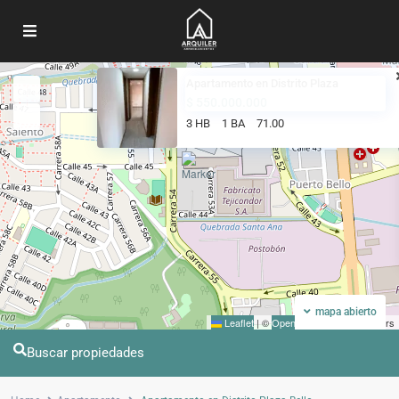
Apartamento en Distrito Plaza
Mi ubicacion
Pantalla completa
$ 550.000.000
3 HB
1 BA
71.00
mapa abierto
Leaflet
|
©
OpenStreetMap
contributors
Buscar propiedades