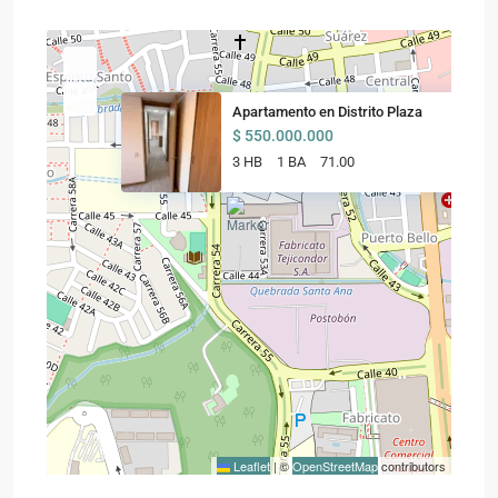
Apartamento en Distrito Plaza
$ 550.000.000
3 HB
1 BA
71.00
Leaflet
|
©
OpenStreetMap
contributors