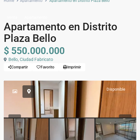
Home
Apartamento
Apartamento en Distrito Plaza Bello
Venta
Apartamento
Apartamento en Distrito
Plaza Bello
$ 550.000.000
Bello
,
Ciudad Fabricato
Compartir
Favorito
Imprimir
Disponible
Previous
Previou