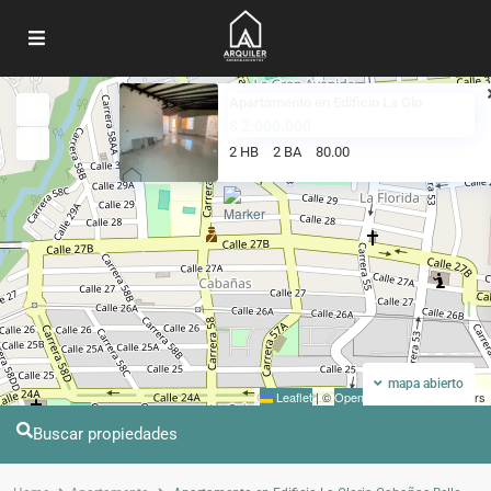
Apartamento en Edificio La Glo
Mi ubicacion
Pantalla completa
$ 2.000.000
2 HB
2 BA
80.00
mapa abierto
Leaflet
|
©
OpenStreetMap
contributors
Buscar propiedades