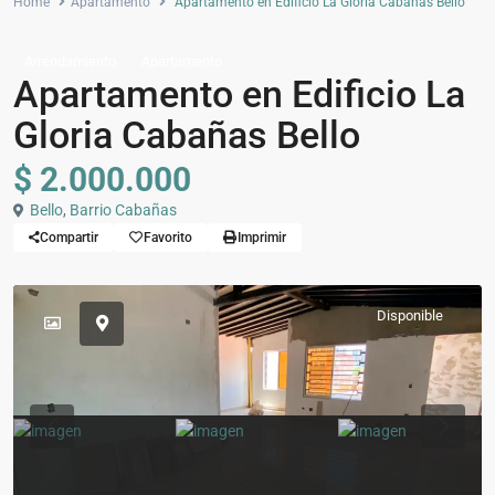
Home
Apartamento
Apartamento en Edificio La Gloria Cabañas Bello
Arrendamiento
Apartamento
Apartamento en Edificio La
Gloria Cabañas Bello
$ 2.000.000
Bello
,
Barrio Cabañas
Compartir
Favorito
Imprimir
Disponible
Previous
Previou