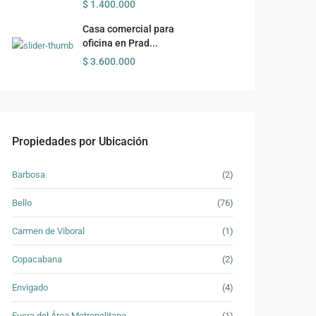
$ 1.400.000
Casa comercial para
oficina en Prad...
$ 3.600.000
Propiedades por Ubicación
Barbosa
(2)
Bello
(76)
Carmen de Viboral
(1)
Copacabana
(2)
Envigado
(4)
Fuera del Área Metropolitana
(1)