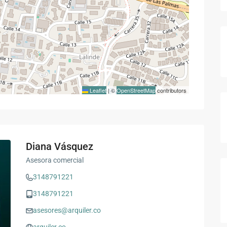
Leaflet
|
©
OpenStreetMap
contributors
Diana Vásquez
Asesora comercial
3148791221
3148791221
asesores@arquiler.co