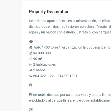
Property Description
Se arrienda apartamento en la urbanización, en el bar
distribuidos en: dos habitaciones con closet, Vestier,
ropas y un balcón con estudio. Estrato 6, con parquead
🏠 Apto 1403 torre 1, urbanización la duquesa, barrio
💰 $4.000.000.
📐 90 m²
🛌 2 habitaciones
🚽 2 baños
📞 604 3221122 – 3148791221
El inmueble destaca por su buena vista y buena ilumi
el poblado y al parque lleras, entre otros establecimi