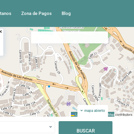
tanos
Zona de Pagos
Blog
Mi ubicacion
Pantalla completa
mapa abierto
Leaflet
|
©
OpenStreetMap
contributors
BUSCAR