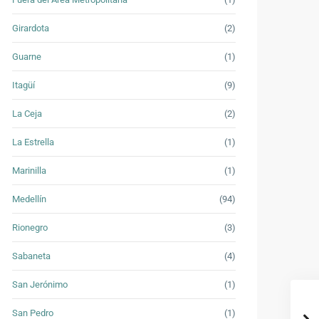
Girardota
(2)
Guarne
(1)
Itagüí
(9)
La Ceja
(2)
La Estrella
(1)
Marinilla
(1)
Medellín
(94)
Rionegro
(3)
Sabaneta
(4)
San Jerónimo
(1)
San Pedro
(1)