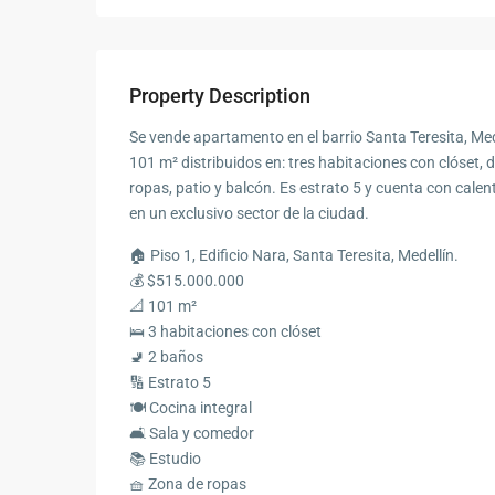
Property Description
Se vende apartamento en el barrio Santa Teresita, Mede
101 m² distribuidos en: tres habitaciones con clóset, 
ropas, patio y balcón. Es estrato 5 y cuenta con cale
en un exclusivo sector de la ciudad.
🏠 Piso 1, Edificio Nara, Santa Teresita, Medellín.
💰 $515.000.000
📐 101 m²
🛌 3 habitaciones con clóset
🚽 2 baños
🔢 Estrato 5
🍽️ Cocina integral
🛋️ Sala y comedor
📚 Estudio
🧺 Zona de ropas