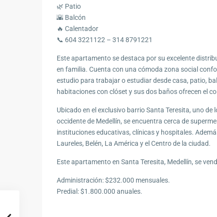
🌿 Patio
🌇 Balcón
🔥 Calentador
📞 604 3221122 – 314 8791221
Este apartamento se destaca por su excelente distribu
en familia. Cuenta con una cómoda zona social confo
estudio para trabajar o estudiar desde casa, patio, b
habitaciones con clóset y sus dos baños ofrecen el co
Ubicado en el exclusivo barrio Santa Teresita, uno de 
occidente de Medellín, se encuentra cerca de superme
instituciones educativas, clínicas y hospitales. Ademá
Laureles, Belén, La América y el Centro de la ciudad.
Este apartamento en Santa Teresita, Medellín, se ven
Administración: $232.000 mensuales.
Predial: $1.800.000 anuales.