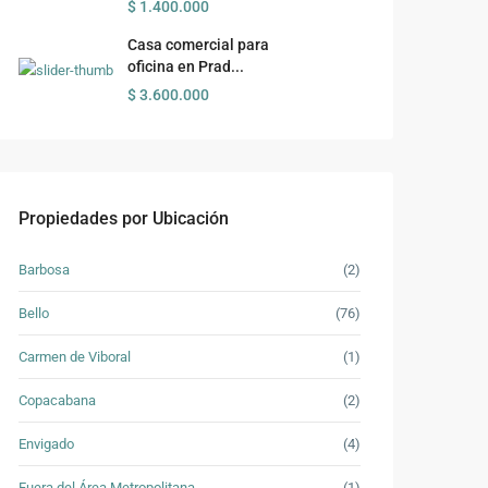
$ 1.400.000
Casa comercial para
oficina en Prad...
$ 3.600.000
Propiedades por Ubicación
Barbosa
(2)
Bello
(76)
Carmen de Viboral
(1)
Copacabana
(2)
Envigado
(4)
Fuera del Área Metropolitana
(1)