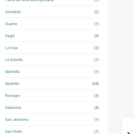
Girardota
(2)
Guarne
(1)
Itagüí
(9)
La Ceja
(2)
La Estrella
(1)
Marinilla
(1)
Medellín
(94)
Rionegro
(3)
Sabaneta
(4)
San Jerónimo
(1)
San Pedro
(1)