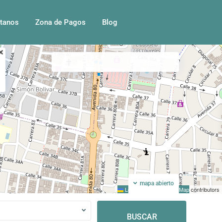
tanos
Zona de Pagos
Blog
Mi ubicacion
Pantalla completa
mapa abierto
Leaflet
|
©
OpenStreetMap
contributors
BUSCAR