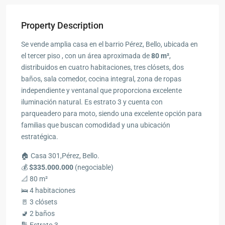
Property Description
Se vende amplia casa en el barrio Pérez, Bello, ubicada en
el tercer piso , con un área aproximada de
80 m²
,
distribuidos en cuatro habitaciones, tres clósets, dos
baños, sala comedor, cocina integral, zona de ropas
independiente y ventanal que proporciona excelente
iluminación natural. Es estrato 3 y cuenta con
parqueadero para moto, siendo una excelente opción para
familias que buscan comodidad y una ubicación
estratégica.
🏠 Casa 301,Pérez, Bello.
💰
$335.000.000
(negociable)
📐 80 m²
🛌 4 habitaciones
🚪 3 clósets
🚽 2 baños
🔢 Estrato 3