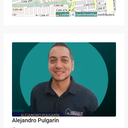
Leaflet
|
©
OpenStreetMap
contributors
Alejandro Pulgarín