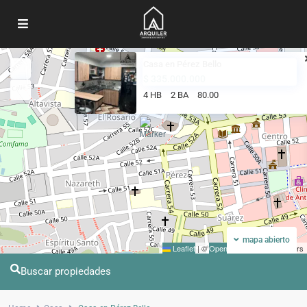
Casa en Pérez Bello
Mi ubicacion
Pantalla completa
$ 335.000.000
4 HB
2 BA
80.00
mapa abierto
Leaflet
|
©
OpenStreetMap
contributors
Buscar propiedades