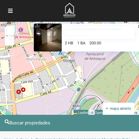
Casa para bodega o local comer
Mi ubicacion
Pantalla completa
$ 6.000.000
2 HB
1 BA
200.00
mapa abierto
Leaflet
|
©
OpenStreetMap
contributors
Buscar propiedades