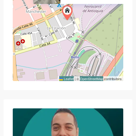
Leaflet
|
©
OpenStreetMap
contributors