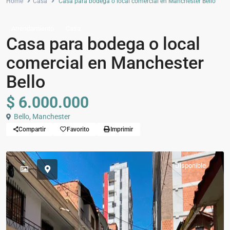
Home
Casa
Casa para bodega o local comercial en Manchester Bello
Arrendamiento
Casa
Casa para bodega o local
comercial en Manchester
Bello
$ 6.000.000
Bello
,
Manchester
Compartir
Favorito
Imprimir
Disponible