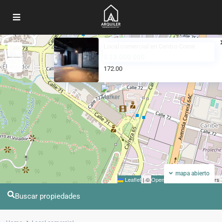
Local comercial en Centro Come
Mi ubicacion
Pantalla completa
$ 23.000.000
172.00
mapa abierto
Leaflet
|
©
OpenStreetMap
contributors
Buscar propiedades