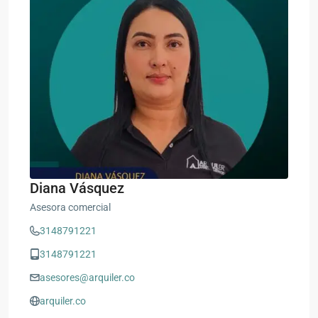
Diana Vásquez
Asesora comercial
3148791221
3148791221
asesores@arquiler.co
arquiler.co