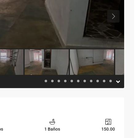
Previous
os
1 Baños
150.00