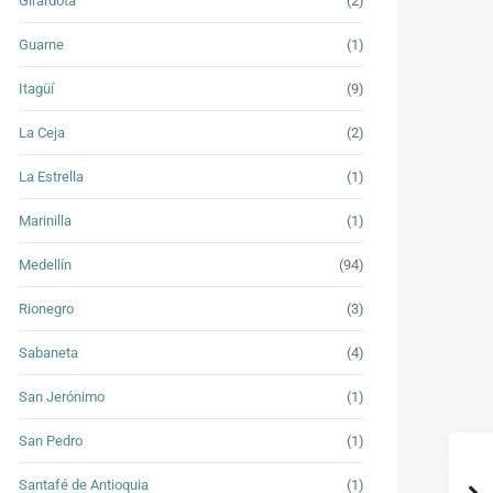
Girardota
(2)
Guarne
(1)
Itagüí
(9)
La Ceja
(2)
La Estrella
(1)
Marinilla
(1)
Medellín
(94)
Rionegro
(3)
Sabaneta
(4)
San Jerónimo
(1)
San Pedro
(1)
Santafé de Antioquia
(1)