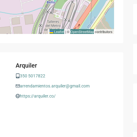
Leaflet
|
©
OpenStreetMap
contributors
Arquiler
350 5017822
arrendamientos.arquiler@gmail.com
https://arquiler.co/