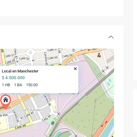
Local en Manchester
$ 4.500.000
1 HB
1 BA
150.00