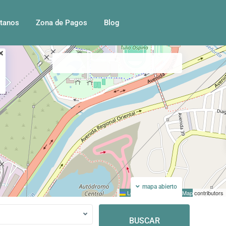
tanos
Zona de Pagos
Blog
Mi ubicacion
Pantalla completa
mapa abierto
Leaflet
|
©
OpenStreetMap
contributors
BUSCAR