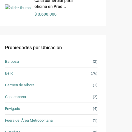
Casa comercial para
oficina en Prad...
$ 3.600.000
Propiedades por Ubicación
Barbosa
(2)
Bello
(76)
Carmen de Viboral
(1)
Copacabana
(2)
Envigado
(4)
Fuera del Área Metropolitana
(1)