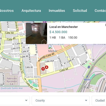
Nosotros
Arquitectura
Inmuebles
Solicitud
Contác
Local en Manchester
$ 4.500.000
1 HB
1 BA
150.00
County
Ciudad