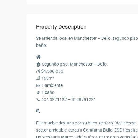
Property Description
Se arrienda local en Manchester – Bello, segundo piso
baño.
🏠 Segundo piso. Manchester – Bello.
💰 $4.500.000
📐 150m²
🛌 1 ambiente
🚽 1 baño
📞 604 3221122 – 3148791221
El inmueble destaca por su buen sector y fácil acceso
sector amigable, cerca a Comfama Bello, ESE Hospital 
Universitaria Marco Fidel Suárez, entre gran variedad