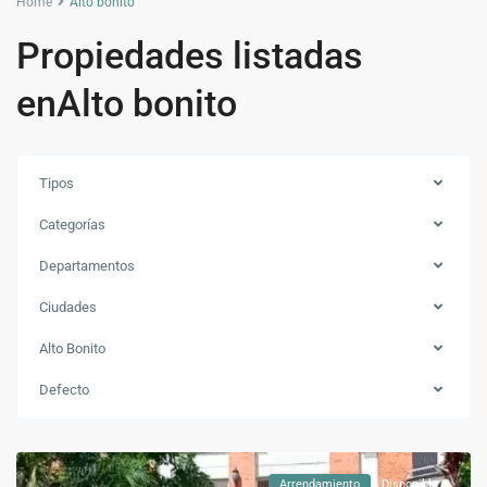
Home
Alto bonito
Propiedades listadas
enAlto bonito
Tipos
Categorías
Departamentos
Ciudades
Alto Bonito
Alto
Defecto
bonito
,
Envigado
Arrendamiento
Disponible