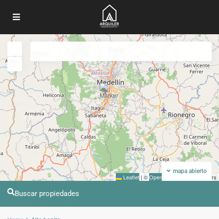
Mi ubicacion
Pantalla completa
Anterior
Próximo
mapa abierto
Leaflet
|
©
OpenStreetMap
contributors
Buscar propiedades