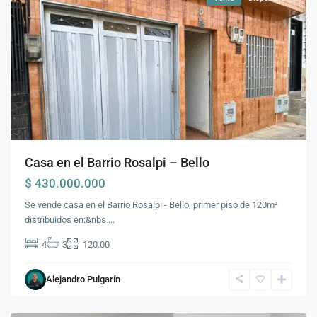
Casa en el Barrio Rosalpi – Bello
$ 430.000.000
Se vende casa en el Barrio Rosalpi - Bello, primer piso de 120m²
distribuidos en:&nbs
...
4
3
120.00
Barrio
Alejandro Pulgarín
Rosalpi
,
Bello