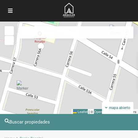
Mi ubicacion
Pantalla completa
Anterior
Próximo
mapa abierto
Leaflet
|
©
OpenStreetMap
contributors
Buscar propiedades