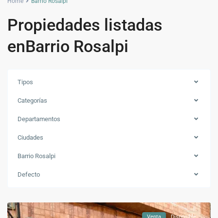
Home
Barrio Rosalpi
Propiedades listadas
enBarrio Rosalpi
Tipos
Categorías
Departamentos
Ciudades
Barrio Rosalpi
Barrio
Defecto
Rosalpi
,
Bello
Venta
Disponible