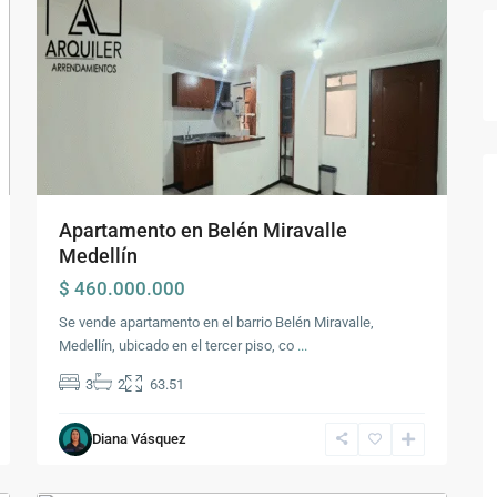
Apartamento en Belén Miravalle
Medellín
$ 460.000.000
Se vende apartamento en el barrio Belén Miravalle,
Medellín, ubicado en el tercer piso, co
...
Comuna
3
2
63.51
16
-
Diana Vásquez
Belén
,
35
Medellín