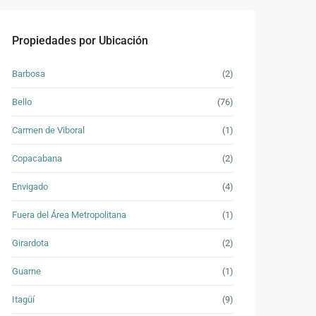
Propiedades por Ubicación
Barbosa
(2)
Bello
(76)
Carmen de Viboral
(1)
Copacabana
(2)
Envigado
(4)
Fuera del Área Metropolitana
(1)
Girardota
(2)
Guarne
(1)
Itagüí
(9)