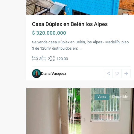
Casa Dúplex en Belén los Alpes
$ 320.000.000
Se vende casa Dúplex en Belén, los Alpes - Medellín, piso
3 de 120m² distribuidos en:
...
Comuna
3
2
120.00
16
-
Diana Vásquez
Belén
,
26
Medellín
Venta
Disponible