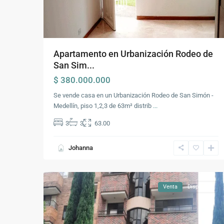
Apartamento en Urbanización Rodeo de
San Sim...
$ 380.000.000
Se vende casa en un Urbanización Rodeo de San Simón -
Medellín, piso 1,2,3 de 63m² distrib
...
Comuna
3
3
63.00
16
-
Johanna
Belén
,
11
Medellín
Venta
Disponible