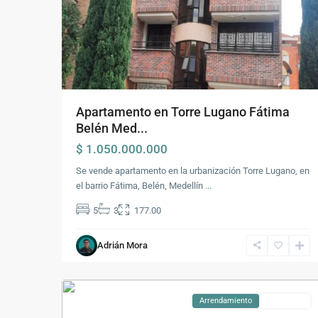
Apartamento en Torre Lugano Fátima
Belén Med...
$ 1.050.000.000
Se vende apartamento en la urbanización Torre Lugano, en
el barrio Fátima, Belén, Medellín
...
Comuna
5
3
177.00
16
-
Adrián Mora
Belén
,
28
Medellín
Arrendamiento
Disponible