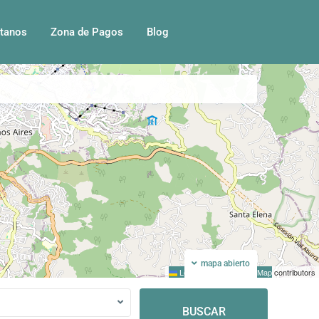
tanos
Zona de Pagos
Blog
cion
Pantalla completa
Anterior
Próximo
mapa abierto
Leaflet
|
©
OpenStreetMap
contributors
BUSCAR