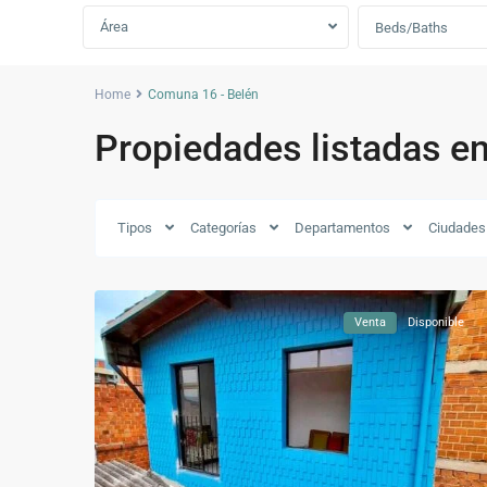
Área
Beds/Baths
Home
Comuna 16 - Belén
Propiedades listadas e
Comuna
16
-
Tipos
Categorías
Departamentos
Ciudades
Belén
,
16
Medellín
Venta
Disponible