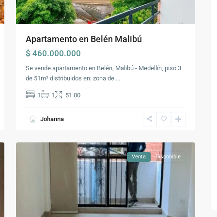
Apartamento en Belén Malibú
$ 460.000.000
Se vende apartamento en Belén, Malibú - Medellín, piso 3
de 51m² distribuidos en: zona de
...
Comuna
1
1
51.00
16
-
Johanna
Belén
,
14
Medellín
Venta
Disponible