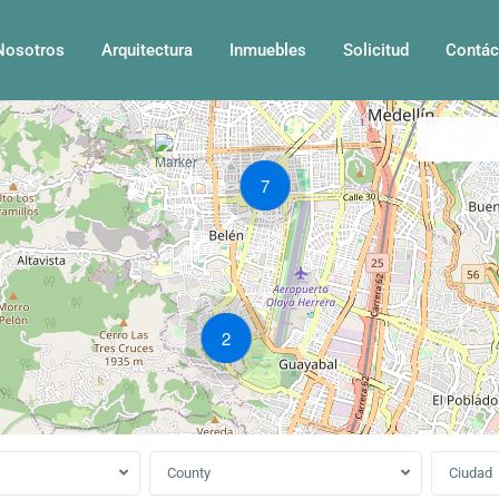
Nosotros
Arquitectura
Inmuebles
Solicitud
Contác
Mi ubica
7
2
County
Ciudad