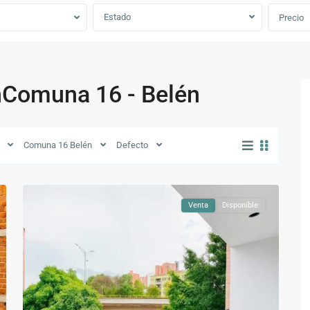
Estado
Precio
nComuna 16 - Belén
Comuna
16
-
Comuna 16 Belén
Defecto
Belén
,
7
Medellín
Venta
Disponible