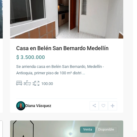
Casa en Belén San Bernardo Medellín
$ 3.500.000
Se arrienda casa en Belén San Bernardo, Medellín -
Antioquia, primer piso de 100 m² distri
...
3
2
100.00
Comuna
16
-
Diana Vásquez
Belén
,
17
Medellín
Venta
Disponible