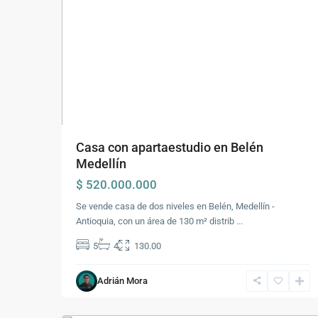
Casa con apartaestudio en Belén
Medellín
$ 520.000.000
Se vende casa de dos niveles en Belén, Medellín -
Antioquia, con un área de 130 m² distrib
...
Comuna
5
4
130.00
16
-
Adrián Mora
Belén
,
23
Medellín