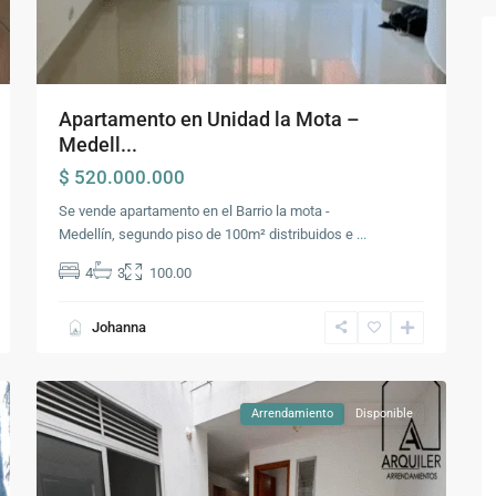
Apartamento en Unidad la Mota –
Medell...
$ 520.000.000
Se vende apartamento en el Barrio la mota -
Medellín, segundo piso de 100m² distribuidos e
...
Comuna
4
3
100.00
16
-
Johanna
Belén
,
20
Medellín
Arrendamiento
Disponible