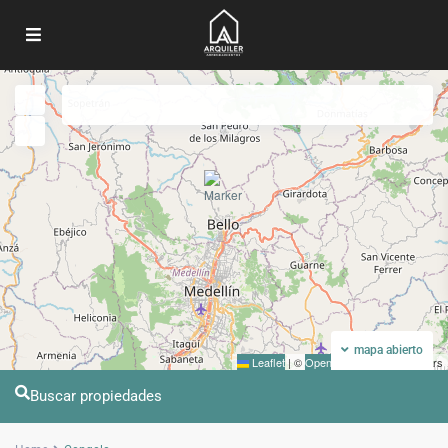
Mi ubicacion
Pantalla completa
Anterior
Próximo
mapa abierto
Leaflet
|
©
OpenStreetMap
contributors
Buscar propiedades