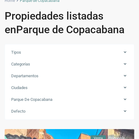
Home
Parque de Copacabana
Propiedades listadas
enParque de Copacabana
Tipos
Categorías
Departamentos
Ciudades
Parque De Copacabana
Parque
de
Defecto
Copacabana
,
Copacabana
Venta
Disponible