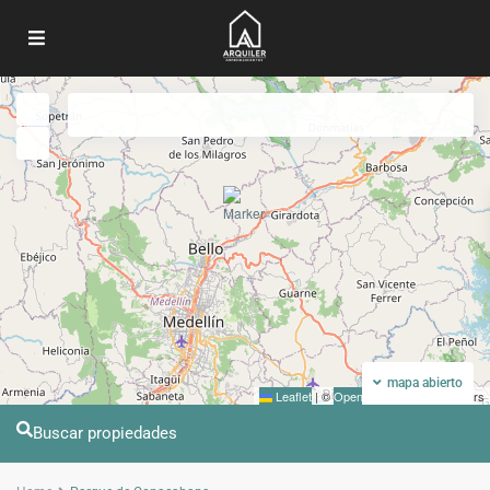
Mi ubicacion
Pantalla completa
Anterior
Próximo
mapa abierto
Leaflet
|
©
OpenStreetMap
contributors
Buscar propiedades