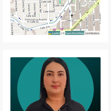
Leaflet
|
©
OpenStreetMap
contributors