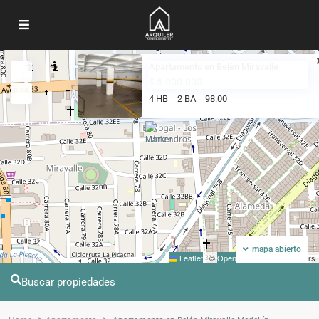
Apartamento en Belén Miravalle
Mi ubicacion
Pantalla completa
$ 5.000.000
4 HB
2 BA
98.00
mapa abierto
Leaflet
|
©
OpenStreetMap
contributors
Buscar propiedades