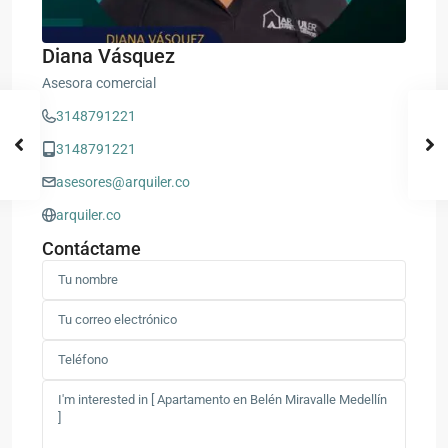
Diana Vásquez
Asesora comercial
3148791221
3148791221
asesores@arquiler.co
arquiler.co
Contáctame