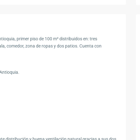
ioquia, primer piso de 100 m² distribuidos en: tres
sala, comedor, zona de ropas y dos patios. Cuenta con
 Antioquia.
te distribución y buena ventilación natural gracias a sus dos