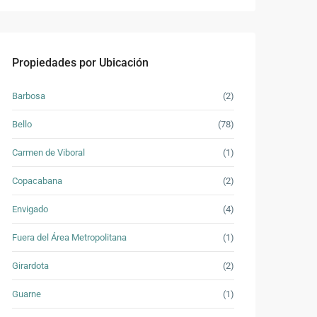
Propiedades por Ubicación
Barbosa
(2)
Bello
(78)
Carmen de Viboral
(1)
Copacabana
(2)
Envigado
(4)
Fuera del Área Metropolitana
(1)
Girardota
(2)
Guarne
(1)