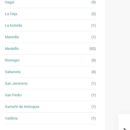
Itagüí
(9)
La Ceja
(2)
La Estrella
(1)
Marinilla
(1)
Medellín
(92)
Rionegro
(3)
Sabaneta
(4)
San Jerónimo
(1)
San Pedro
(1)
Santafé de Antioquia
(1)
Valdivia
(1)