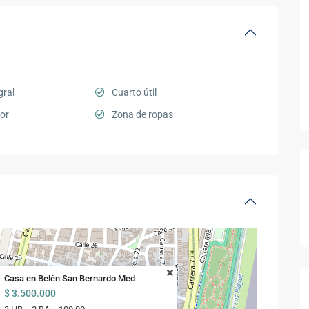
gral
Cuarto útil
or
Zona de ropas
Casa en Belén San Bernardo Med
$ 3.500.000