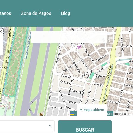
tanos
Zona de Pagos
Blog
Mi ubicacion
Pantalla completa
mapa abierto
Leaflet
|
©
OpenStreetMap
contributors
BUSCAR