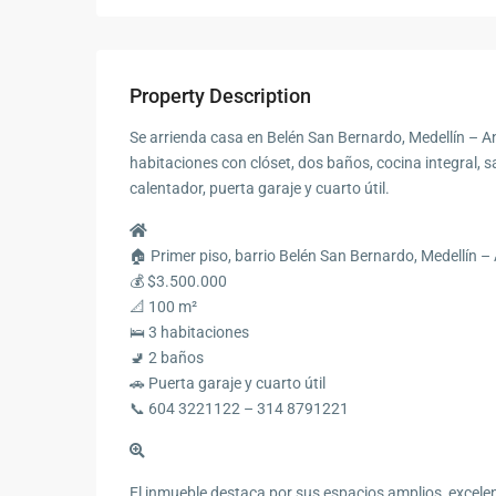
Property Description
Se arrienda casa en Belén San Bernardo, Medellín – Ant
habitaciones con clóset, dos baños, cocina integral, 
calentador, puerta garaje y cuarto útil.
🏠 Primer piso, barrio Belén San Bernardo, Medellín –
💰 $3.500.000
📐 100 m²
🛌 3 habitaciones
🚽 2 baños
🚗 Puerta garaje y cuarto útil
📞 604 3221122 – 314 8791221
El inmueble destaca por sus espacios amplios, excelen