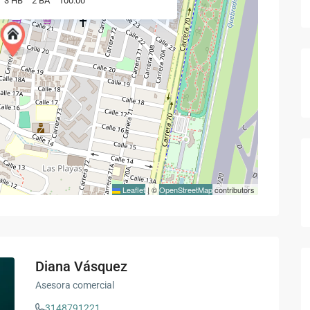
3 HB
2 BA
100.00
Leaflet
|
©
OpenStreetMap
contributors
Diana Vásquez
Asesora comercial
3148791221